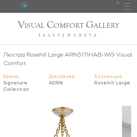
0
V
C
G
ISUAL
OMFORT
ALLERY
ГАЛЕРЕЯ
СВЕТА
Люстра Rosehill Large
ARN5111HAB-WG
Visual
Comfort
Бренд
Дизайнер
Коллекция
Signature
AERIN
Rosehill Large
Collection