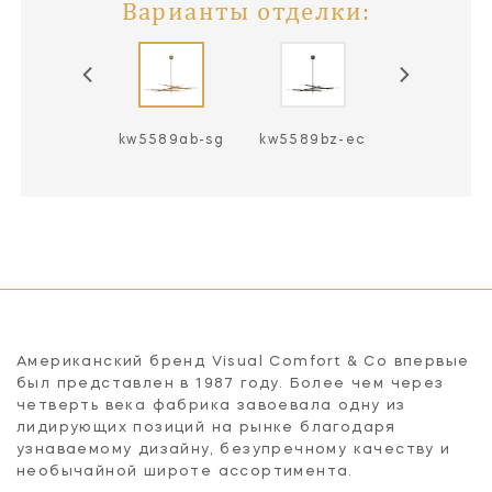
Варианты отделки:
5589ab-ec
kw5589ab-sg
kw5589bz-ec
kw5589bz-
Американский бренд Visual Comfort & Co впервые
был представлен в 1987 году. Более чем через
четверть века фабрика завоевала одну из
лидирующих позиций на рынке благодаря
узнаваемому дизайну, безупречному качеству и
необычайной широте ассортимента.