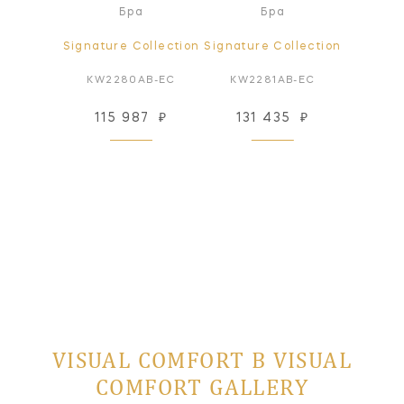
ра
Бра
Бра
ollection
Signature Collection
Signature Collection
Signatur
PN-EC
KW2280AB-EC
KW2281AB-EC
KW22
78
₽
115 987
₽
131 435
₽
148
 заказ
VISUAL COMFORT В VISUAL
COMFORT GALLERY