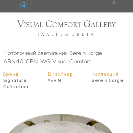
0
V
C
G
ISUAL
OMFORT
ALLERY
ГАЛЕРЕЯ
СВЕТА
Потолочный светильник Serein Large
ARN4010PN-WG
Visual Comfort
Бренд
Дизайнер
Коллекция
Signature
AERIN
Serein Large
Collection