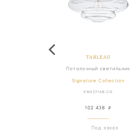
TABLEAU
TABLEAU
одвесной светильник
Потолочный светильник
Signature Collection
Signature Collection
KW5277BZ-VG
KW4271AB-CG
102 438
₽
Снят с производства
Под заказ