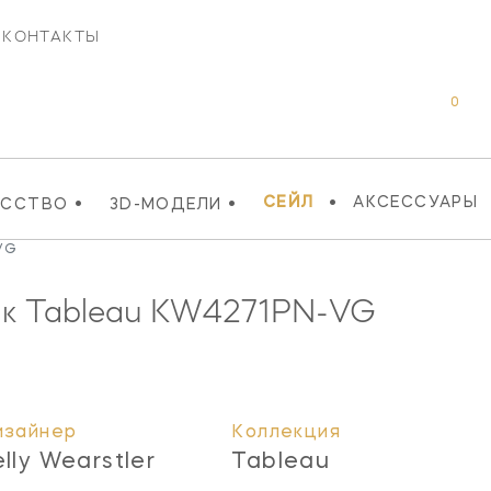
КОНТАКТЫ
0
•
•
•
СЕЙЛ
АКСЕССУАРЫ
УССТВО
3D-МОДЕЛИ
VG
к Tableau
KW4271PN-VG
изайнер
Коллекция
elly Wearstler
Tableau