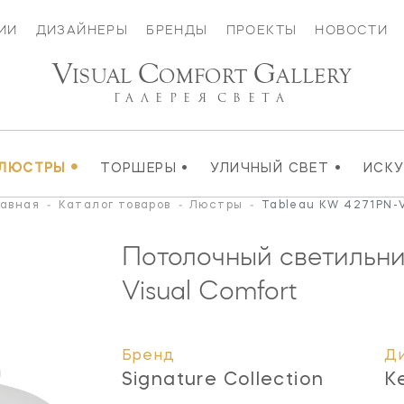
ИИ
ДИЗАЙНЕРЫ
БРЕНДЫ
ПРОЕКТЫ
НОВОСТИ
V
C
G
ISUAL
OMFORT
ALLERY
ГАЛЕРЕЯ
СВЕТА
•
•
•
ЛЮСТРЫ
ТОРШЕРЫ
УЛИЧНЫЙ СВЕТ
ИСК
лавная
-
Каталог товаров
-
Люстры
-
Tableau KW 4271PN-
Потолочный светильни
Visual Comfort
Бренд
Д
Signature Collection
K