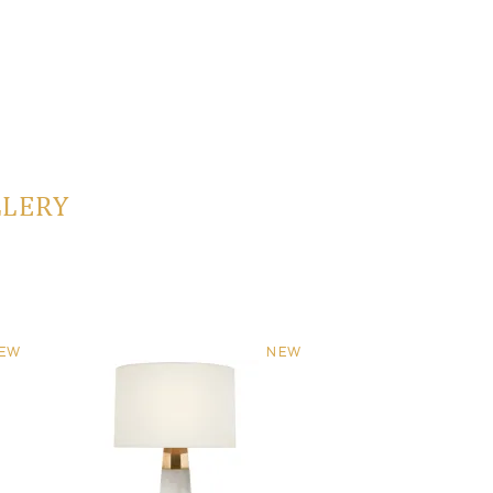
LLERY
EW
NEW