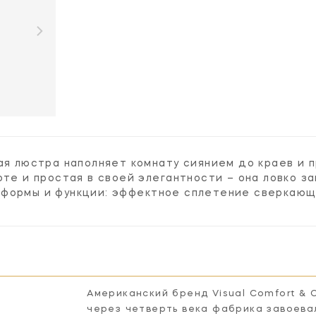
G
кая люстра наполняет комнату сиянием до краев и
оте и простая в своей элегантности – она ловко з
формы и функции: эффектное сплетение сверкающи
Американский бренд Visual Comfort & 
через четверть века фабрика завоева