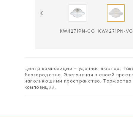
1BZ-CG
KW4271BZ-VG
KW4271PN-CG
KW4271PN-V
Центр композиции – удачная люстра. Та
благородства. Элегантная в своей прост
наполняющими пространство. Торжество 
композиции.