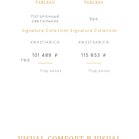
EAU
TABLEAU
TABLEAU
TA
сной
Потолочный
Бра
ьник
светильник
ollection
Signature Collection
Signature Collection
Signatur
BZ-VG
KW4271AB-CG
KW2270AB-CG
KW22
101 489
₽
115 853
₽
115
оизводства
Под заказ
Под заказ
VISUAL COMFORT В VISUAL