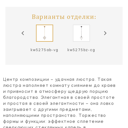
Варианты отделки:
5275ab-cg
kw5275ab-vg
kw5275bz-cg
kw5275bz-
Центр композиции – удачная люстра. Такая
люстра наполняет комнату сиянием до краев
и привносит в атмосферу щедрую порцию
благородства. Элегантная в своей простоте
и простая в своей элегантности – она ловко
заигрывает с другими предметами,
наполняющими пространство. Торжество
формы и функции: эффектное сплетение
сверкающих стеклянных капель в