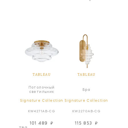
EAU
TABLEAU
TABLEAU
TA
сной
Потолочный
Бра
ьник
светильник
ollection
Signature Collection
Signature Collection
Signatur
BZ-VG
KW4271AB-CG
KW2270AB-CG
KW22
101 489
₽
115 853
₽
115
оизводства