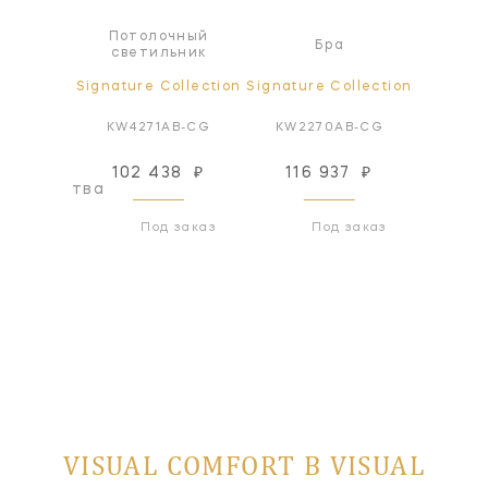
сной
Потолочный
Бра
ьник
светильник
ollection
Signature Collection
Signature Collection
Signatur
BZ-VG
KW4271AB-CG
KW2270AB-CG
KW22
102 438
₽
116 937
₽
116
оизводства
Под заказ
Под заказ
VISUAL COMFORT В VISUAL