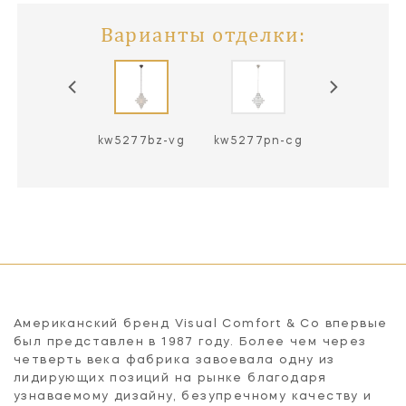
Варианты отделки:
5277bz-cg
kw5277bz-vg
kw5277pn-cg
kw5277pn-
Американский бренд Visual Comfort & Co впервые
был представлен в 1987 году. Более чем через
четверть века фабрика завоевала одну из
лидирующих позиций на рынке благодаря
узнаваемому дизайну, безупречному качеству и