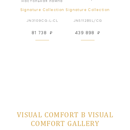
ьник
настольная лампа
све
ollection
Signature Collection
Signature Collection
Signatur
SL-CG
JN3109CG-L-CL
JN5112BSL/CG
JN4
67
₽
81 738
₽
439 898
₽
163
 заказ
VISUAL COMFORT В VISUAL
COMFORT GALLERY