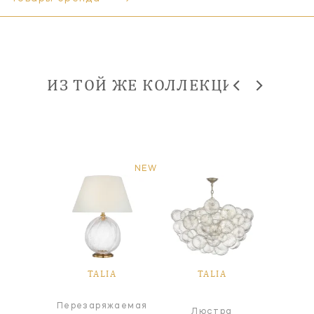
ИЗ ТОЙ ЖЕ КОЛЛЕКЦИИ
NEW
IA
TALIA
TALIA
T
ный
Перезаряжаемая
Пот
Люстра