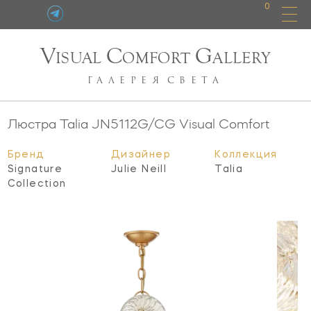
0
V
C
G
ISUAL
OMFORT
ALLERY
ГАЛЕРЕЯ
СВЕТА
Люстра Talia
JN5112G/CG
Visual Comfort
Бренд
Дизайнер
Коллекция
Signature
Julie Neill
Talia
Collection