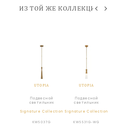
ИЗ ТОЙ ЖЕ КОЛЛЕКЦИИ
IA
UTOPIA
UTOPIA
U
сной
Подвесной
Подвесной
ьник
светильник
светильник
ollection
Signature Collection
Signature Collection
Signatur
8AI
KW5037G
KW5531G-WG
KW2