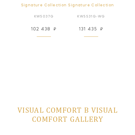
ollection
Signature Collection
Signature Collection
Signatur
8AI
KW5037G
KW5531G-WG
KW2
09
₽
102 438
₽
131 435
₽
123
 заказ
VISUAL COMFORT В VISUAL
COMFORT GALLERY