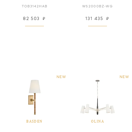
TOB3142HAB
WS2000BZ-WG
82 503
₽
131 435
₽
NEW
NEW
BASDEN
OLINA