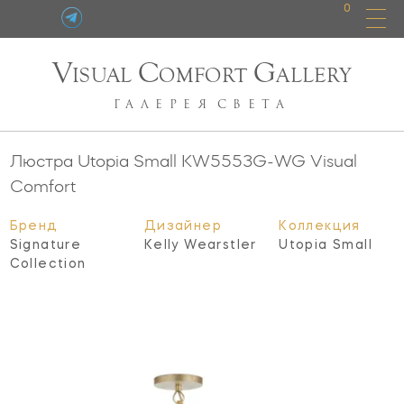
0
V
C
G
ISUAL
OMFORT
ALLERY
ГАЛЕРЕЯ
СВЕТА
Люстра Utopia Small
KW5553G-WG
Visual
Comfort
Бренд
Дизайнер
Коллекция
Signature
Kelly Wearstler
Utopia Small
Collection