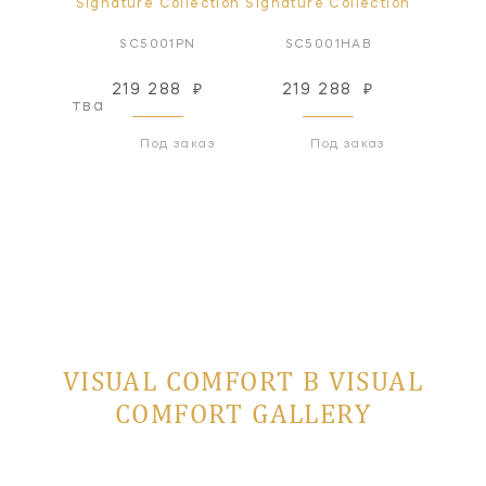
ollection
Signature Collection
Signature Collection
Signatur
2BZ
SC5001PN
SC5001HAB
SC
219 288
₽
219 288
₽
219
оизводства
Под заказ
Под заказ
VISUAL COMFORT В VISUAL
COMFORT GALLERY