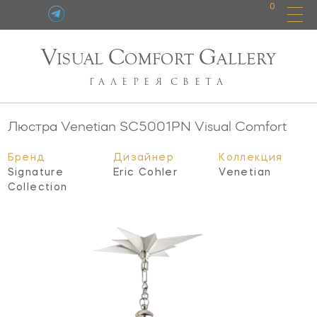
0
V
C
G
ISUAL
OMFORT
ALLERY
ГАЛЕРЕЯ
СВЕТА
Люстра Venetian
SC5001PN
Visual Comfort
Бренд
Дизайнер
Коллекция
Signature
Eric Cohler
Venetian
Collection