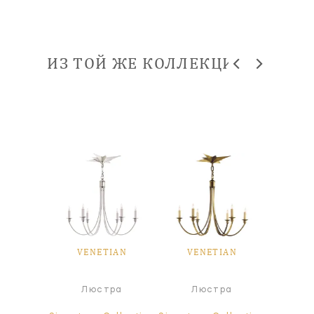
ИЗ ТОЙ ЖЕ КОЛЛЕКЦИИ
IAN
VENETIAN
VENETIAN
VE
ра
Люстра
Люстра
Л