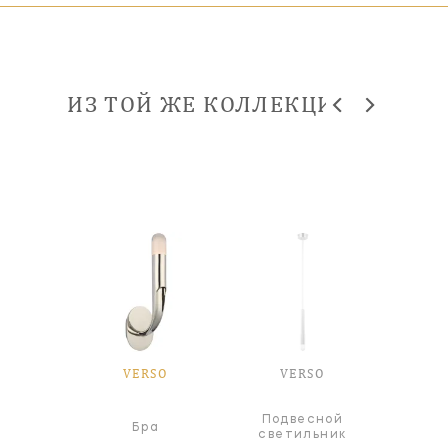
ИЗ ТОЙ ЖЕ КОЛЛЕКЦИИ
SO
VERSO
VERSO
V
Подвесной
а
Бра
Л
светильник