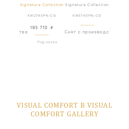
ollection
Signature Collection
Signature Collection
Signatur
Z-ALB
KW2745PN-CG
KW5740PN-CG
KW57
195 710
₽
оизводства
Снят с производства
Снят с
Под заказ
VISUAL COMFORT В VISUAL
COMFORT GALLERY