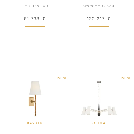
TOB3142HAB
WS2000BZ-WG
81 738
₽
130 217
₽
NEW
NEW
BASDEN
OLINA