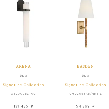
ARENA
BASDEN
Бра
Бра
Signature Collection
Signature Collection
WS2000BZ-WG
CHD2083AB/NRT-L
131 435
₽
54 369
₽