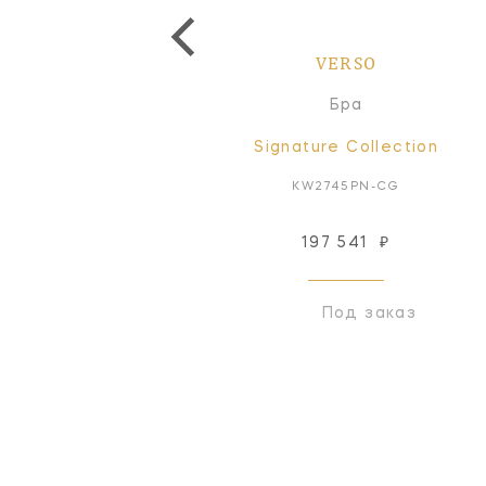
VERSO
VERSO
Бра
Бра
Signature Collection
Signature Collection
KW2745BZ-ALB
KW2745PN-CG
197 541
₽
Снят с производства
Под заказ