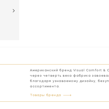
KW5747BZ-
KW5747BZ-CG
KW5747PN-
KW574
ALB
ALB
Американский бренд Visual Comfort & 
через четверть века фабрика завоева
благодаря узнаваемому дизайну, безу
ассортимента.
Товары бренда