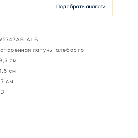
Подобрать аналоги
W5747AB-ALB
старенная латунь, алебастр
8,3 см
1,6 см
,7 см
ED