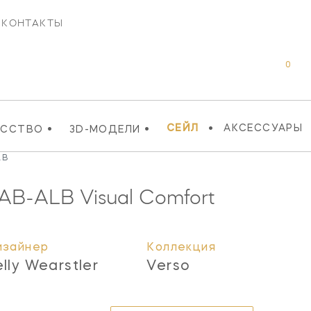
КОНТАКТЫ
0
•
•
•
СЕЙЛ
АКСЕССУАРЫ
УССТВО
3D-МОДЕЛИ
LB
AB-ALB
Visual Comfort
изайнер
Коллекция
elly Wearstler
Verso