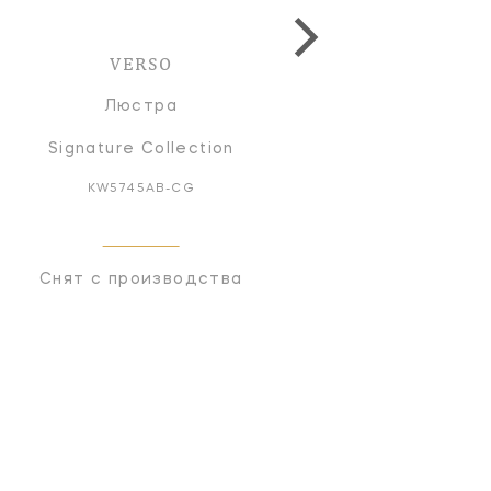
VERSO
VERSO
Люстра
Люстра
Signature Collection
Signature Collectio
KW5745AB-CG
KW 5745BZ-CG
Снят с производства
Снят с производств