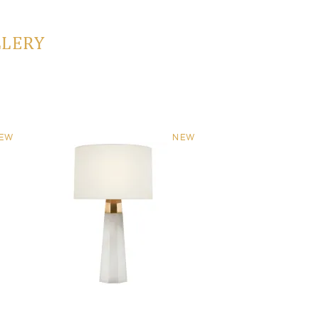
LLERY
EW
NEW