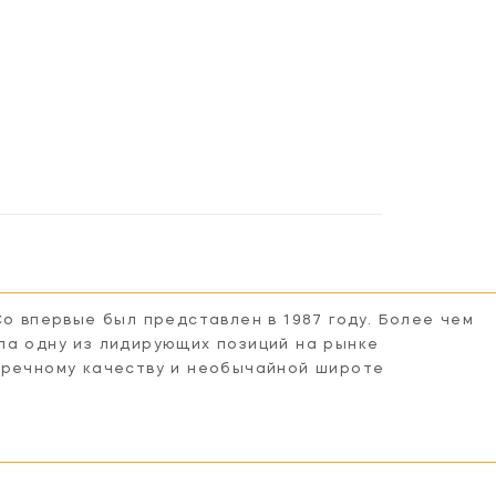
7PN-CG
Co впервые был представлен в 1987 году. Более чем
ла одну из лидирующих позиций на рынке
пречному качеству и необычайной широте