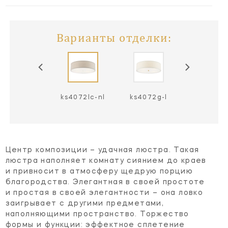
Варианты отделки:
4072g-l / bl
ks4072lc-nl
ks4072g-l
Центр композиции – удачная люстра. Такая
люстра наполняет комнату сиянием до краев
и привносит в атмосферу щедрую порцию
благородства. Элегантная в своей простоте
и простая в своей элегантности – она ловко
заигрывает с другими предметами,
наполняющими пространство. Торжество
формы и функции: эффектное сплетение