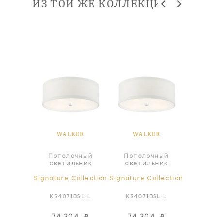
ИЗ ТОЙ ЖЕ КОЛЛЕКЦИИ
ER
WALKER
WALKER
W
Потолочный
Потолочный
а
Люстр
светильник
светильник
ollection
Signature Collection
Signature Collection
Signatur
BSL-L
KS4071BSL-L
KS4071BSL-L
KS5
92
₽
74 304
₽
74 304
₽
131