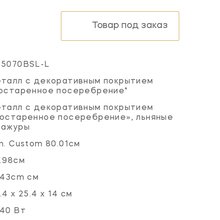
Товар под заказ
S5070BSL-L
талл с декоративным покрытием
остаренное посеребрение"
талл с декоративным покрытием
остаренное посеребрение», льняные
бажуры
n. Custom 80.01см
.98см
.43cm см
.4 х 25.4 х 14 см
40 Вт