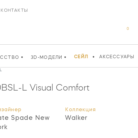
КОНТАКТЫ
0
•
•
•
СЕЙЛ
АКСЕССУАРЫ
УССТВО
3D-МОДЕЛИ
L
0BSL-L
Visual Comfort
изайнер
Коллекция
ate Spade New
Walker
ork