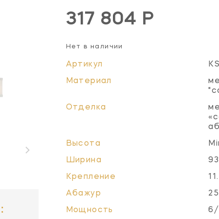
317 804 Р
Нет в наличии
Артикул
K
Материал
ме
"с
Отделка
ме
«с
а
Высота
Mi
Ширина
93
Крепление
11
Абажур
25
:
Мощность
6/