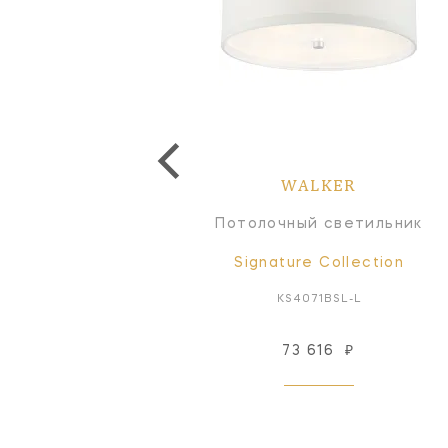
WALKER
WALKER
Бра
Потолочный светильник
Signature Collection
Signature Collection
KS2075BSL-L
KS4071BSL-L
65 579
₽
73 616
₽
Под заказ