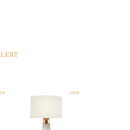
LLERY
EW
NEW