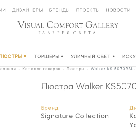
ИИ
ДИЗАЙНЕРЫ
БРЕНДЫ
ПРОЕКТЫ
НОВОСТИ
V
C
G
ISUAL
OMFORT
ALLERY
ГАЛЕРЕЯ
СВЕТА
•
•
•
ЛЮСТРЫ
ТОРШЕРЫ
УЛИЧНЫЙ СВЕТ
ИСК
Главная
-
Каталог товаров
-
Люстры
-
Walker KS 5070BSL-
Люстра Walker
KS507
Бренд
Д
Signature Collection
K
Y