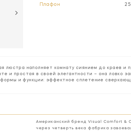
Плафон
25
KS5070G-L /
BL
кая люстра наполняет комнату сиянием до краев и
оте и простая в своей элегантности – она ловко з
формы и функции: эффектное сплетение сверкающи
Американский бренд Visual Comfort & 
через четверть века фабрика завоева