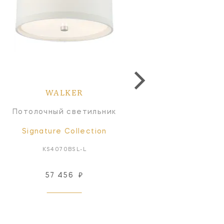
WALKER
WALKER
Потолочный светильник
Потолочный светильн
Signature Collection
Signature Collectio
KS4070BSL-L
KS4070G-L/BL
57 456
₽
57 456
₽