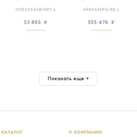
CHD2083AB/NRT-L
ARN5345PN/EB-L
53 865
₽
505 476
₽
Показать еще +
КАТАЛОГ
О КОМПАНИИ