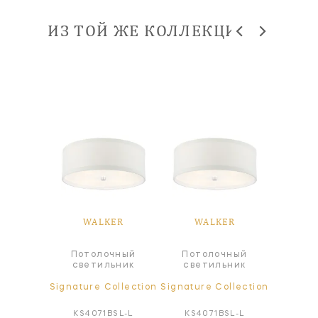
ИЗ ТОЙ ЖЕ КОЛЛЕКЦИИ
ER
WALKER
WALKER
W
Потолочный
Потолочный
а
Люстр
светильник
светильник
ollection
Signature Collection
Signature Collection
Signatur
BSL-L
KS4071BSL-L
KS4071BSL-L
KS5