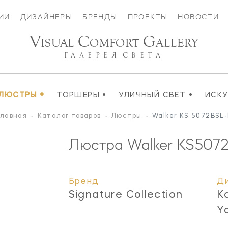
ИИ
ДИЗАЙНЕРЫ
БРЕНДЫ
ПРОЕКТЫ
НОВОСТИ
V
C
G
ISUAL
OMFORT
ALLERY
ГАЛЕРЕЯ
СВЕТА
•
•
•
ЛЮСТРЫ
ТОРШЕРЫ
УЛИЧНЫЙ СВЕТ
ИСК
Главная
-
Каталог товаров
-
Люстры
-
Walker KS 5072BSL-
Люстра Walker
KS507
Бренд
Д
Signature Collection
K
Y