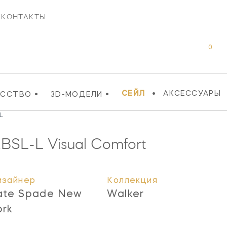
КОНТАКТЫ
0
•
•
•
СЕЙЛ
АКСЕССУАРЫ
УССТВО
3D-МОДЕЛИ
L
2BSL-L
Visual Comfort
изайнер
Коллекция
ate Spade New
Walker
ork