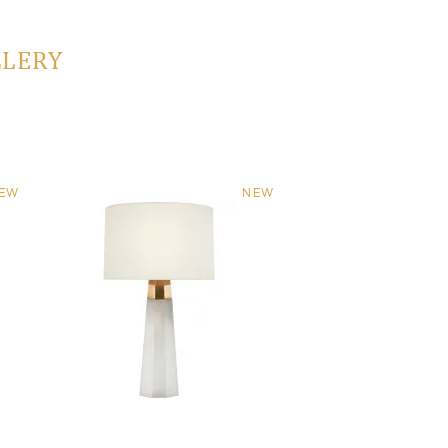
LLERY
EW
NEW