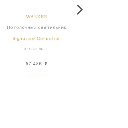
WALKER
WALKER
Потолочный светильник
Потолочный светильн
Signature Collection
Signature Collectio
KS4070BSL-L
KS4070G-L/BL
57 456
₽
57 456
₽