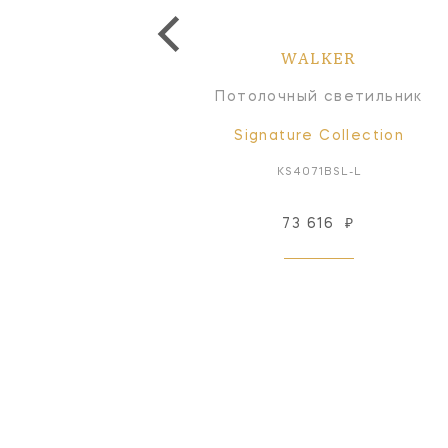
WALKER
WALKER
Бра
Потолочный светильник
Signature Collection
Signature Collection
KS2075BSL-L
KS4071BSL-L
65 579
₽
73 616
₽
Под заказ