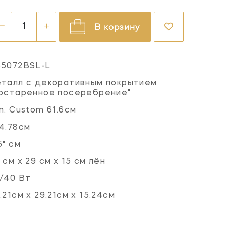
В корзину
S5072BSL-L
талл с декоративным покрытием
остаренное посеребрение"
n. Custom 61.6см
4.78см
5" см
 см x 29 см x 15 см лён
/40 Вт
.21см x 29.21см x 15.24см