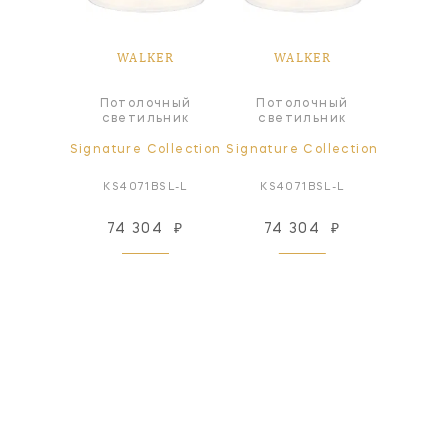
ER
WALKER
WALKER
W
Потолочный
Потолочный
а
Люстр
светильник
светильник
ollection
Signature Collection
Signature Collection
Signatur
BSL-L
KS4071BSL-L
KS4071BSL-L
KS5
92
₽
74 304
₽
74 304
₽
131
 заказ