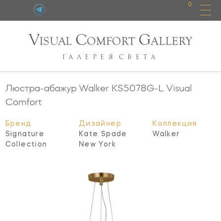
0
V
C
G
ISUAL
OMFORT
ALLERY
ГАЛЕРЕЯ
СВЕТА
Люстра-абажур Walker
KS5078G-L
Visual
Comfort
Бренд
Дизайнер
Коллекция
Signature
Kate Spade
Walker
Collection
New York