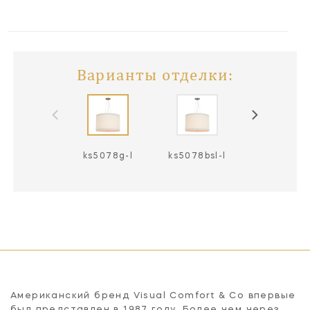
Варианты отделки:
ks5078g-l
ks5078bsl-l
ks5078g-l /
Американский бренд Visual Comfort & Co впервые
был представлен в 1987 году. Более чем через