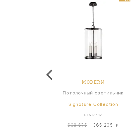
MODERN
MODERN
Бра
Потолочный светильник
Signature Collection
Signature Collection
TOB2328PN-NP
RL5177BZ
608 675
365 205
₽