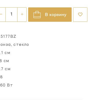
В корзину
L5177BZ
онза, стекло
.1 см
8 см
.7 см
.8
60 Вт