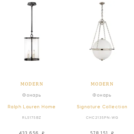
MODERN
MODERN
Фонарь
Фонарь
Ralph Lauren Home
Signature Collection
RL5175BZ
CHC2135PN-WG
433 656
₽
578 151
₽