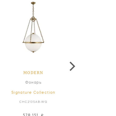
MODERN
MODERN
Фонарь
Фонарь
Signature Collection
Signature Collectio
CHC2135AB-WG
CHC2135BZ-WG
578 151
₽
578 151
₽