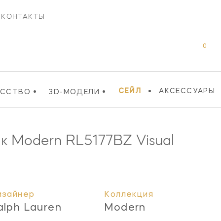
КОНТАКТЫ
0
•
•
•
СЕЙЛ
АКСЕССУАРЫ
УССТВО
3D-МОДЕЛИ
ик Modern
RL5177BZ
Visual
изайнер
Коллекция
alph Lauren
Modern