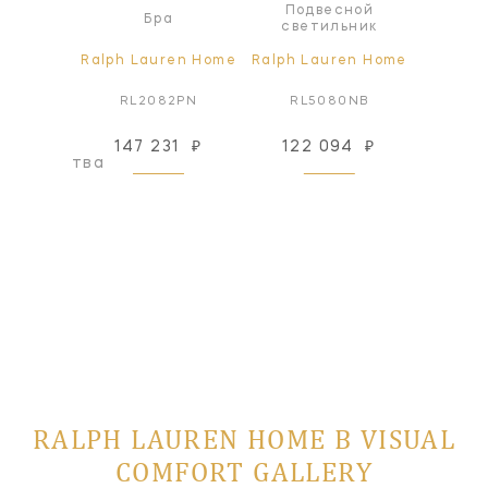
Подвесной
Под
а
Бра
светильник
све
ren Home
Ralph Lauren Home
Ralph Lauren Home
Ralph L
7PN
RL2082PN
RL5080NB
RL
147 231
₽
122 094
₽
122
оизводства
RALPH LAUREN HOME В VISUAL
COMFORT GALLERY