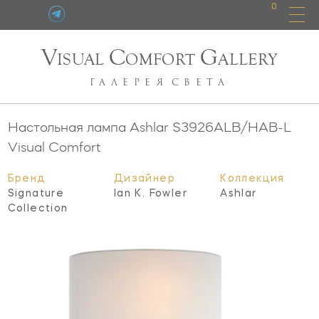
0
V
C
G
ISUAL
OMFORT
ALLERY
ГАЛЕРЕЯ
СВЕТА
Настольная лампа Ashlar
S3926ALB/HAB-L
Visual Comfort
Бренд
Дизайнер
Коллекция
Signature
Ian K. Fowler
Ashlar
Collection