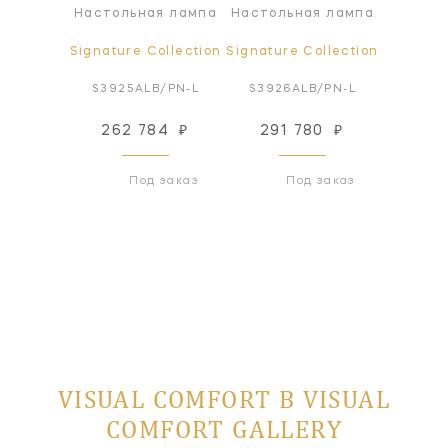
я лампа
Настольная лампа
Настольная лампа
Настол
ollection
Signature Collection
Signature Collection
Signatur
B/BZ-L
S3925ALB/PN-L
S3926ALB/PN-L
S3925
80
₽
262 784
₽
291 780
₽
262
 заказ
Под заказ
Под заказ
VISUAL COMFORT В VISUAL
COMFORT GALLERY