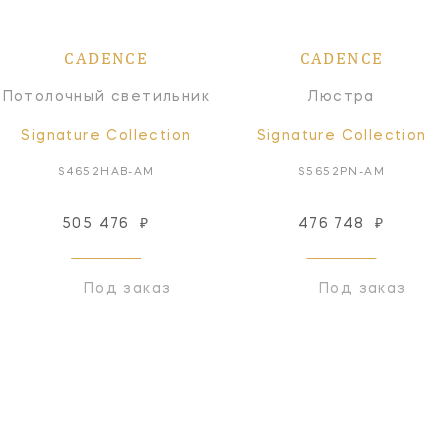
CADENCE
CADENCE
Потолочный светильник
Люстра
Signature Collection
Signature Collection
S4652HAB-AM
S5652PN-AM
505 476
₽
476 748
₽
Под заказ
Под заказ