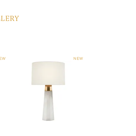
LLERY
EW
NEW