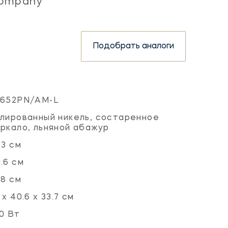
ompany
Подобрать аналоги
3652PN/AM-L
лированный никель, состаренное
ркало, льняной абажур
.3 см
.6 см
.8 см
 х 40.6 х 33.7 см
0 Вт