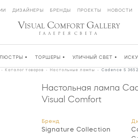
ИИ
ДИЗАЙНЕРЫ
БРЕНДЫ
ПРОЕКТЫ
НОВОСТИ
V
C
G
ISUAL
OMFORT
ALLERY
ГАЛЕРЕЯ
СВЕТА
•
•
•
ЛЮСТРЫ
ТОРШЕРЫ
УЛИЧНЫЙ СВЕТ
ИСК
-
Каталог товаров
-
Настольные лампы
-
Cadence S 365
Настольная лампа Ca
Visual Comfort
Бренд
Д
Signature Collection
C