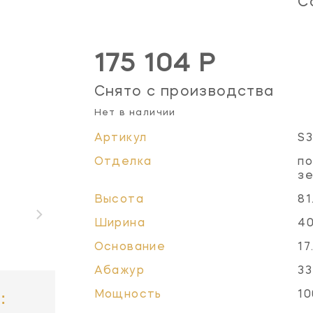
C
175 104 Р
Снято с производства
Нет в наличии
Артикул
S
Отделка
по
зе
Высота
81
Ширина
40
Основание
17
Абажур
33
:
Мощность
10