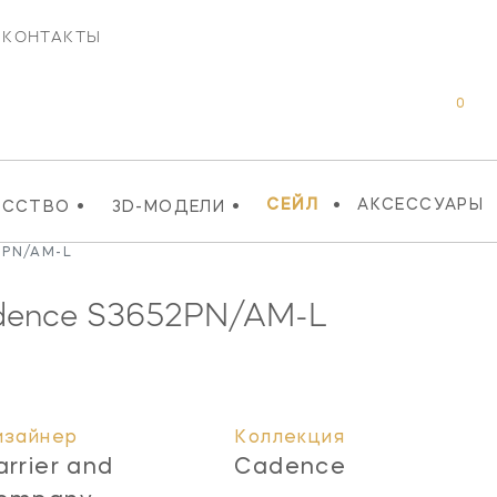
КОНТАКТЫ
0
•
•
•
СЕЙЛ
АКСЕССУАРЫ
УССТВО
3D-МОДЕЛИ
2PN/AM-L
dence
S3652PN/AM-L
изайнер
Коллекция
arrier and
Cadence