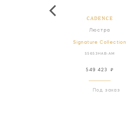
CADENCE
CADENCE
Бра
Люстра
Signature Collection
Signature Collection
S2653HAB-AM
S5653HAB-AM
549 423
₽
Снят с производства
Под заказ