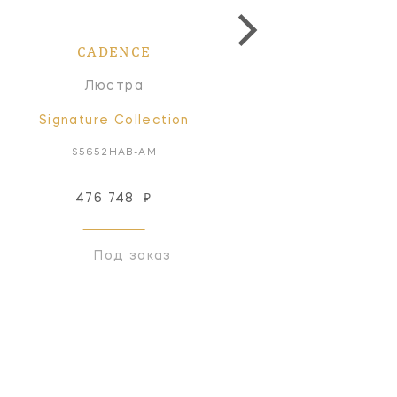
CADENCE
CADENCE
Люстра
Люстра
Signature Collection
Signature Collectio
S5652HAB-AM
S5653PN-AM
476 748
₽
549 423
₽
Под заказ
Под заказ