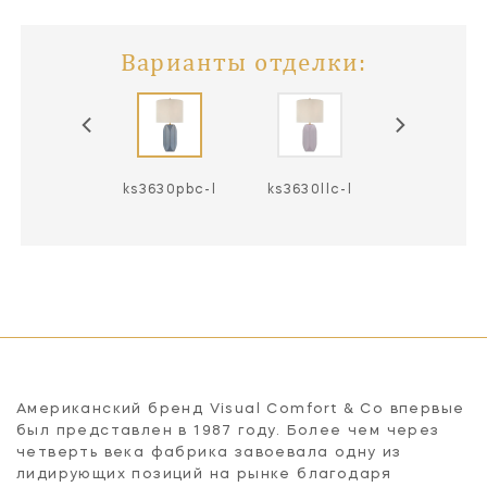
Варианты отделки:
3630egc-l
ks3630pbc-l
ks3630llc-l
ks3630mwt
Американский бренд Visual Comfort & Co впервые
был представлен в 1987 году. Более чем через
четверть века фабрика завоевала одну из
лидирующих позиций на рынке благодаря