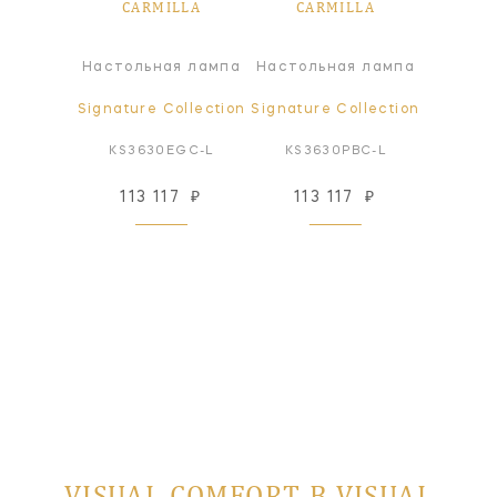
LLA
CARMILLA
CARMILLA
CA
я лампа
Настольная лампа
Настольная лампа
Настол
ollection
Signature Collection
Signature Collection
Signatur
LLC-L
KS3630EGC-L
KS3630PBC-L
KS36
17
₽
113 117
₽
113 117
₽
113
 заказ
VISUAL COMFORT В VISUAL