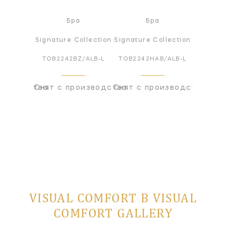
я лампа
Бра
Бра
Настол
ollection
Signature Collection
Signature Collection
Signatur
Z/ALB-L
TOB2242BZ/ALB-L
TOB2242HAB/ALB-L
TOB32
оизводства
Снят с производства
Снят с производства
Снят с
VISUAL COMFORT В VISUAL
COMFORT GALLERY