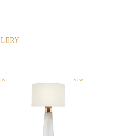
LLERY
EW
NEW