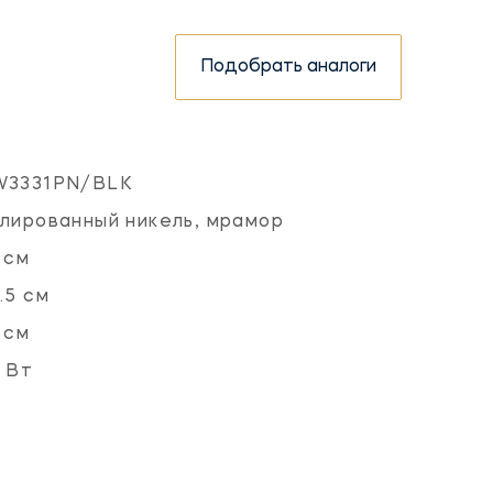
Подобрать аналоги
W3331PN/BLK
лированный никель, мрамор
 см
.5 см
 см
 Вт