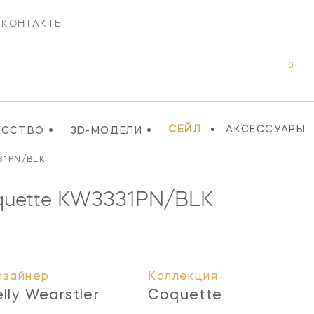
КОНТАКТЫ
0
•
•
•
СЕЙЛ
АКСЕССУАРЫ
УССТВО
3D-МОДЕЛИ
31PN/BLK
quette
KW3331PN/BLK
изайнер
Коллекция
elly Wearstler
Coquette