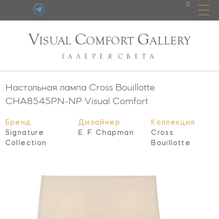
0
V
C
G
ISUAL
OMFORT
ALLERY
ГАЛЕРЕЯ
СВЕТА
Настольная лампа Cross Bouillotte
CHA8545PN-NP
Visual Comfort
Бренд
Дизайнер
Коллекция
Signature
E. F. Chapman
Cross
Collection
Bouillotte