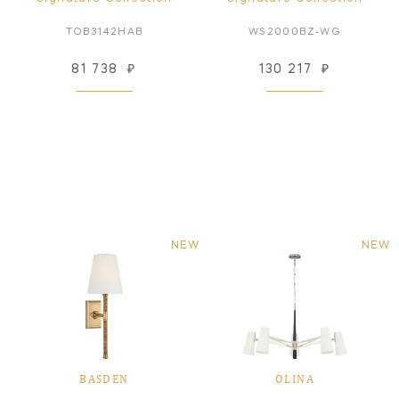
TOB3142HAB
WS2000BZ-WG
81 738
₽
130 217
₽
NEW
NEW
BASDEN
OLINA