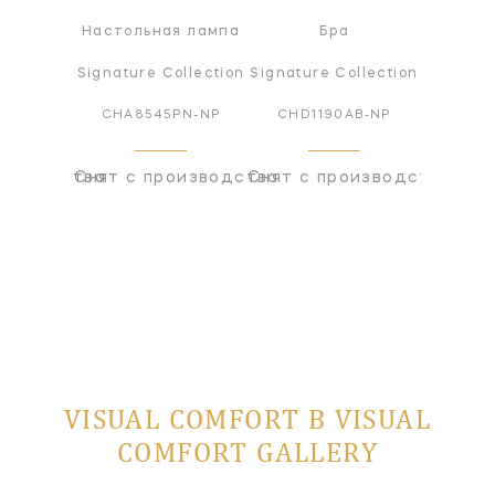
а
Настольная лампа
Бра
ollection
Signature Collection
Signature Collection
Signatur
BZ-NP
CHA8545PN-NP
CHD1190AB-NP
CHD1
оизводства
Снят с производства
Снят с производства
Снят с
VISUAL COMFORT В VISUAL
COMFORT GALLERY