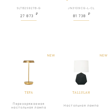
SLTB25927B-G
JN3109CG-L-CL
₽
₽
27 873
81 738
NEW
NEW
TEPA
TALLULAH
Перезаряжаемая
Настольная лампа
настольная лампа