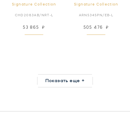
Signature Collection
Signature Collection
CHD2083AB/NRT-L
ARN5345PN/EB-L
53 865
₽
505 476
₽
Показать еще +