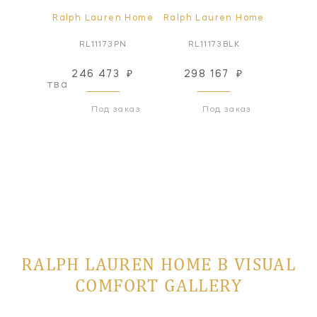
ren Home
Ralph Lauren Home
Ralph Lauren Home
Ralph L
73CP
RL11173PN
RL11173BLK
RL1
246 473
₽
298 167
₽
296
оизводства
Под заказ
Под заказ
RALPH LAUREN HOME В VISUAL
COMFORT GALLERY