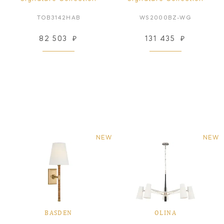
TOB3142HAB
WS2000BZ-WG
82 503
₽
131 435
₽
NEW
NEW
BASDEN
OLINA