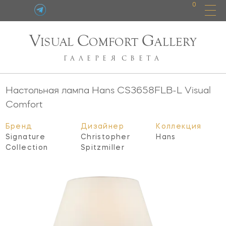
0
V
C
G
ISUAL
OMFORT
ALLERY
ГАЛЕРЕЯ
СВЕТА
Настольная лампа Hans
CS3658FLB-L
Visual
Comfort
Бренд
Дизайнер
Коллекция
Signature
Christopher
Hans
Collection
Spitzmiller