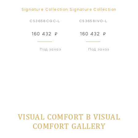
ollection
Signature Collection
Signature Collection
Signatur
SDW-L
CS3658CGC-L
CS3658IVO-L
CS36
32
₽
160 432
₽
160 432
₽
160
 заказ
Под заказ
Под заказ
VISUAL COMFORT В VISUAL
COMFORT GALLERY