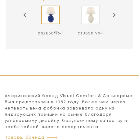
s3658cgc-l
cs3658flb-l
cs3658ivo-l
Американский бренд Visual Comfort & Co впервые
был представлен в 1987 году. Более чем через
четверть века фабрика завоевала одну из
лидирующих позиций на рынке благодаря
узнаваемому дизайну, безупречному качеству и
необычайной широте ассортимента.
Товары бренда