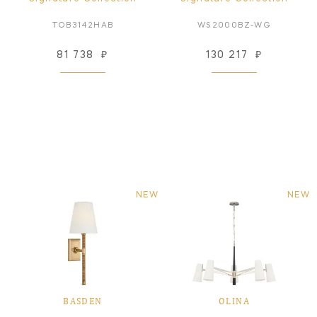
TOB3142HAB
WS2000BZ-WG
81 738
₽
130 217
₽
NEW
NEW
BASDEN
OLINA