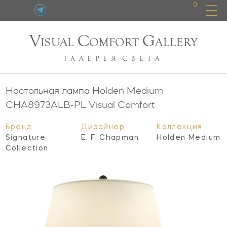
0
V
C
G
ISUAL
OMFORT
ALLERY
ГАЛЕРЕЯ
СВЕТА
Настольная лампа Holden Medium
CHA8973ALB-PL
Visual Comfort
Бренд
Дизайнер
Коллекция
Signature
E. F. Chapman
Holden Medium
Collection