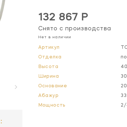
132 867 Р
Снято с производства
Нет в наличии
Артикул
T
Отделка
по
Высота
40
Ширина
30
Основание
20
Абажур
33
Мощность
2/
: