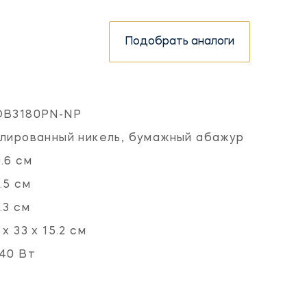
Подобрать аналоги
OB3180PN-NP
лированный никель, бумажный абажур
.6 см
.5 см
.3 см
 х 33 х 15.2 см
40 Вт