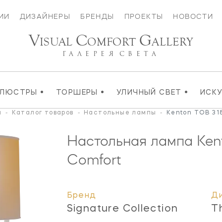
ИИ
ДИЗАЙНЕРЫ
БРЕНДЫ
ПРОЕКТЫ
НОВОСТИ
V
C
G
ISUAL
OMFORT
ALLERY
ГАЛЕРЕЯ
СВЕТА
•
•
•
ЛЮСТРЫ
ТОРШЕРЫ
УЛИЧНЫЙ СВЕТ
ИСК
я
-
Каталог товаров
-
Настольные лампы
-
Kenton TOB 31
Настольная лампа Ke
Comfort
Бренд
Д
Signature Collection
T