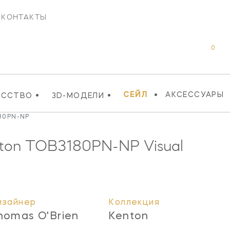
КОНТАКТЫ
0
•
•
•
СЕЙЛ
АКСЕССУАРЫ
УССТВО
3D-МОДЕЛИ
80PN-NP
nton
TOB3180PN-NP
Visual
изайнер
Коллекция
homas O'Brien
Kenton