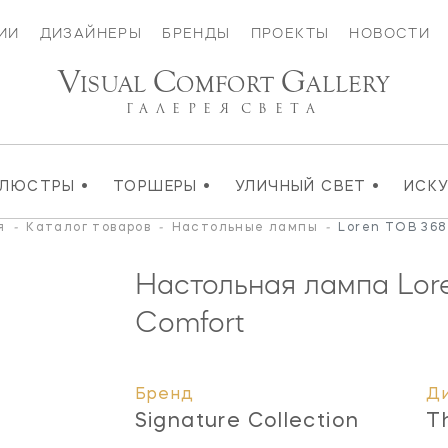
ИИ
ДИЗАЙНЕРЫ
БРЕНДЫ
ПРОЕКТЫ
НОВОСТИ
V
C
G
ISUAL
OMFORT
ALLERY
ГАЛЕРЕЯ
СВЕТА
•
•
•
ЛЮСТРЫ
ТОРШЕРЫ
УЛИЧНЫЙ СВЕТ
ИСК
я
-
Каталог товаров
-
Настольные лампы
-
Loren TOB 36
Настольная лампа Lor
Comfort
Бренд
Д
Signature Collection
T