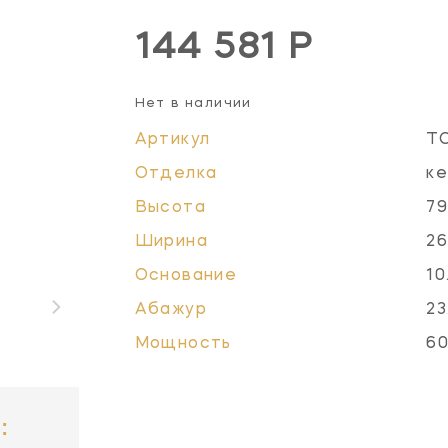
144 581 Р
Нет в наличии
Артикул
T
Отделка
ке
Высота
79
Ширина
26
Основание
10
Абажур
23
Мощность
60
: