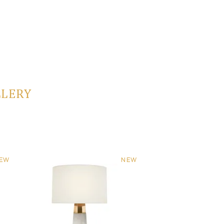
LLERY
EW
NEW