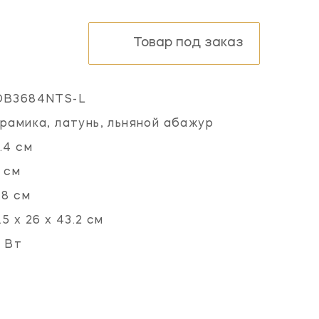
Товар под заказ
OB3684NTS-L
рамика, латунь, льняной абажур
.4 см
 см
.8 см
.5 х 26 х 43.2 см
 Вт