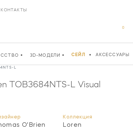
КОНТАКТЫ
0
•
•
•
СЕЙЛ
АКСЕССУАРЫ
УССТВО
3D-МОДЕЛИ
84NTS-L
en
TOB3684NTS-L
Visual
изайнер
Коллекция
homas O'Brien
Loren