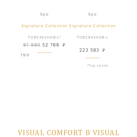
я лампа
Бра
Бра
Настол
ollection
Signature Collection
Signature Collection
Signatur
HAB-L
TOB2942HAB-L*
TOB2943HAB-L
TOB3
87 980
52 788
₽
223 583
₽
317
оизводства
Под заказ
VISUAL COMFORT В VISUAL