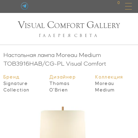
0
V
C
G
ISUAL
OMFORT
ALLERY
ГАЛЕРЕЯ
СВЕТА
Настольная лампа Moreau Medium
TOB3916HAB/CG-PL
Visual Comfort
Бренд
Дизайнер
Коллекция
Signature
Thomas
Moreau
Collection
O'Brien
Medium