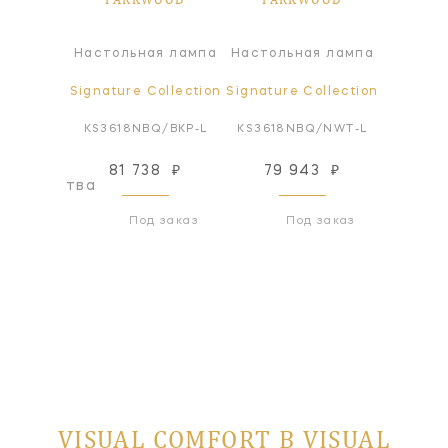
я лампа
Настольная лампа
Настольная лампа
Настол
ollection
Signature Collection
Signature Collection
Signatur
Q/CB-L
KS3618NBQ/BKP-L
KS3618NBQ/NWT-L
KS361
81 738
₽
79 943
₽
79
оизводства
Под заказ
Под заказ
VISUAL COMFORT В VISUAL