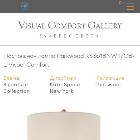
0
V
C
G
ISUAL
OMFORT
ALLERY
ГАЛЕРЕЯ
СВЕТА
Настольная лампа Parkwood
KS3618NWT/CB-
L
Visual Comfort
Бренд
Дизайнер
Коллекция
Signature
Kate Spade
Parkwood
Collection
New York