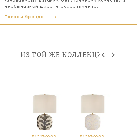
узнаваемому дизайну, безупречному качеству и
необычайной широте ассортимента.
Товары бренда
ИЗ ТОЙ ЖЕ КОЛЛЕКЦИИ
OOD
PARKWOOD
PARKWOOD
PA