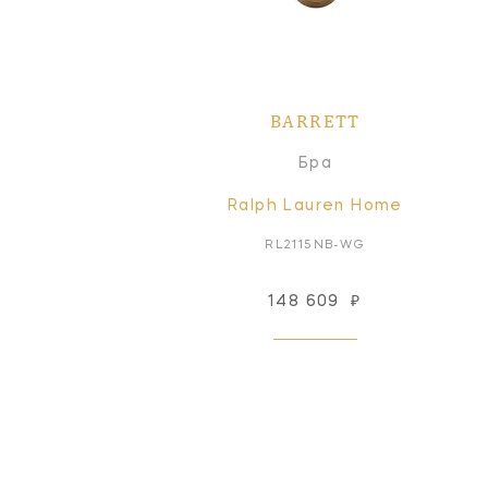
BARRETT
Бра
Ralph Lauren Home
RL2115NB-WG
148 609
₽