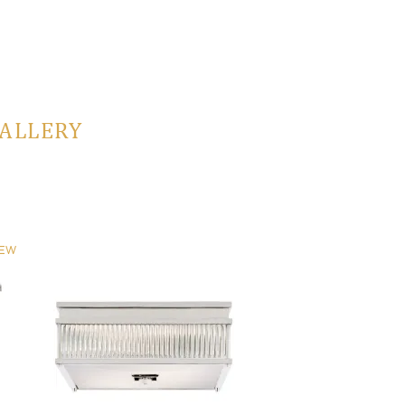
GALLERY
EW