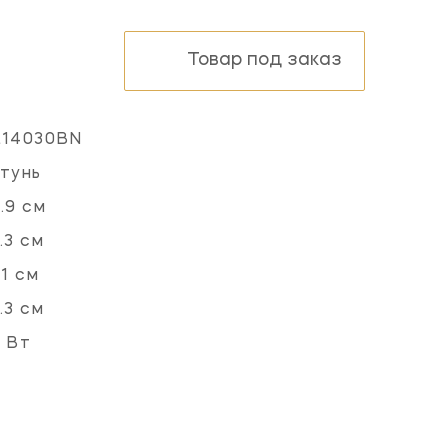
Товар под заказ
L14030BN
тунь
.9 см
.3 см
.1 см
.3 см
 Вт