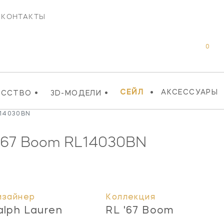
КОНТАКТЫ
0
•
•
•
СЕЙЛ
АКСЕССУАРЫ
УССТВО
3D-МОДЕЛИ
 14030BN
 '67 Boom
RL14030BN
изайнер
Коллекция
alph Lauren
RL '67 Boom