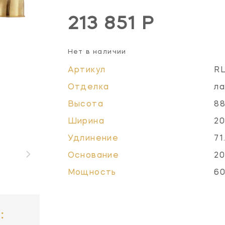
213 851 Р
Нет в наличии
Артикул
R
Отделка
ла
Высота
88
Ширина
20
Удлинение
71
Основание
20
Мощность
60
: