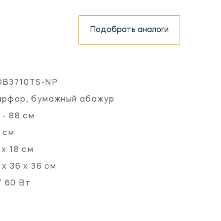
Подобрать аналоги
OB3710TS-NP
арфор, бумажный абажур
 - 88 см
 см
 х 18 см
 х 36 х 36 см
/ 60 Вт