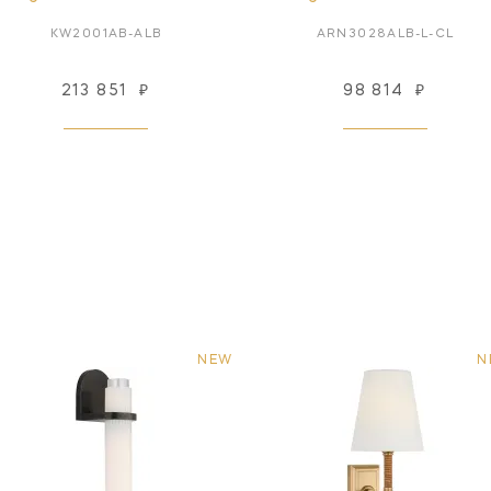
KW2001AB-ALB
ARN3028ALB-L-CL
213 851
₽
98 814
₽
NEW
N