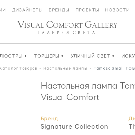
ИИ
ДИЗАЙНЕРЫ
БРЕНДЫ
ПРОЕКТЫ
НОВОСТИ
V
C
G
ISUAL
OMFORT
ALLERY
ГАЛЕРЕЯ
СВЕТА
•
•
•
ЛЮСТРЫ
ТОРШЕРЫ
УЛИЧНЫЙ СВЕТ
ИСК
Каталог товаров
-
Настольные лампы
-
Tamaso Small TOB
Настольная лампа Ta
Visual Comfort
Бренд
Д
Signature Collection
T