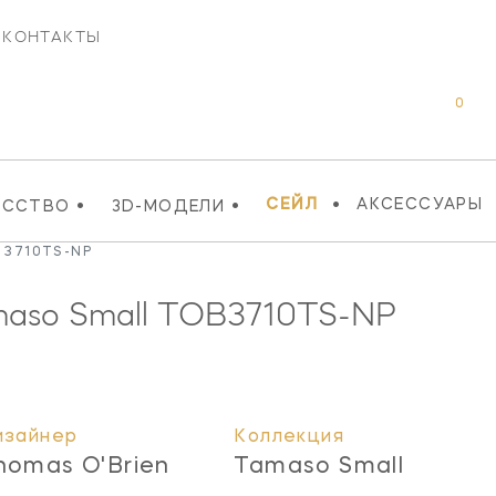
КОНТАКТЫ
0
•
•
•
СЕЙЛ
АКСЕССУАРЫ
УССТВО
3D-МОДЕЛИ
 3710TS-NP
maso Small
TOB3710TS-NP
изайнер
Коллекция
homas O'Brien
Tamaso Small