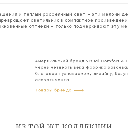
вещения и теплый рассеянный свет – эти мелочи д
превращает светильник в компактное произведени
ыкновенные оттенки – только подчеркивают эту ме
Американский бренд Visual Comfort & 
через четверть века фабрика завоева
благодаря узнаваемому дизайну, безу
ассортимента.
Товары бренда
ИЗ ТОЙ ЖЕ КОЛЛЕКЦИИ