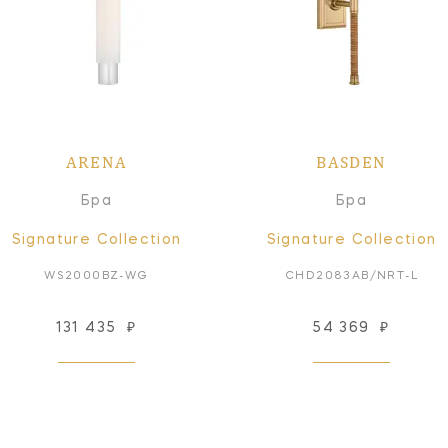
ARENA
BASDEN
Бра
Бра
Signature Collection
Signature Collection
WS2000BZ-WG
CHD2083AB/NRT-L
131 435
₽
54 369
₽