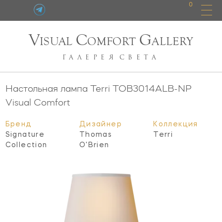
0
V
C
G
ISUAL
OMFORT
ALLERY
ГАЛЕРЕЯ
СВЕТА
Настольная лампа Terri
TOB3014ALB-NP
Visual Comfort
Бренд
Дизайнер
Коллекция
Signature
Thomas
Terri
Collection
O'Brien