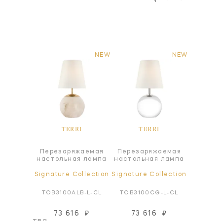
NEW
NEW
RI
TERRI
TERRI
T
Перезаряжаемая
Перезаряжаемая
я лампа
Настол
настольная лампа
настольная лампа
ollection
Signature Collection
Signature Collection
Signatur
HAB-NP
TOB3100ALB-L-CL
TOB3100CG-L-CL
TOB3
73 616
₽
73 616
₽
57
оизводства