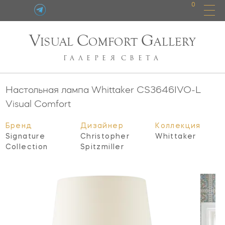
0
V
C
G
ISUAL
OMFORT
ALLERY
ГАЛЕРЕЯ
СВЕТА
Настольная лампа Whittaker
CS3646IVO-L
Visual Comfort
Бренд
Дизайнер
Коллекция
Signature
Christopher
Whittaker
Collection
Spitzmiller