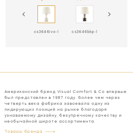
s3646llc-l
cs3646ivo-l
cs3646bkp-l
cs3646mbb
Американский бренд Visual Comfort & Co впервые
был представлен в 1987 году. Более чем через
четверть века фабрика завоевала одну из
лидирующих позиций на рынке благодаря
узнаваемому дизайну, безупречному качеству и
необычайной широте ассортимента.
Товары бренда