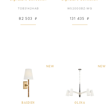
TOB3142HAB
WS2000BZ-WG
82 503
₽
131 435
₽
NEW
NEW
BASDEN
OLINA