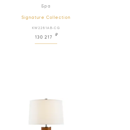
Бра
Signature Collection
KW2281AB-CG
₽
130 217