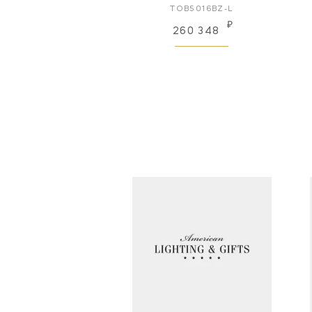
TOB5016BZ-L
₽
260 348