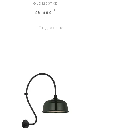
GLO1233TXB
₽
46 683
Под заказ