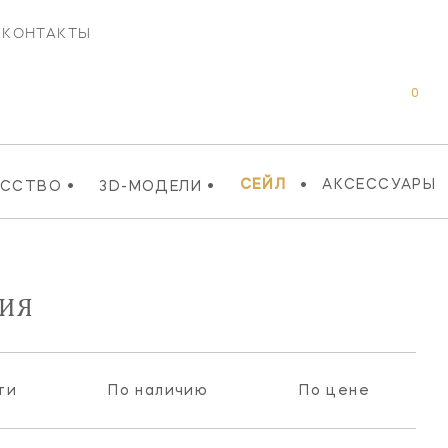
КОНТАКТЫ
0
•
•
•
СЕЙЛ
АКСЕССУАРЫ
УССТВО
3D-МОДЕЛИ
НИЯ
ти
По наличию
По цене