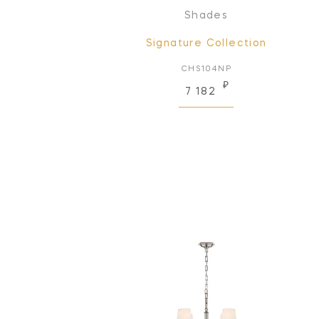
Shades
Signature Collection
CHS104NP
₽
7 182