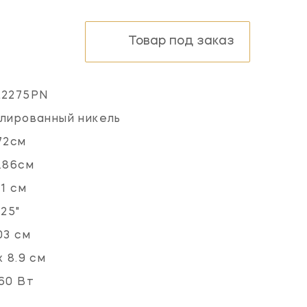
Товар под заказ
L2275PN
лированный никель
72см
.86см
.1 см
.25"
03 см
x 8.9 см
60 Вт