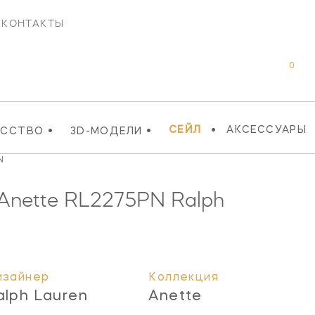
КОНТАКТЫ
0
•
•
•
СЕЙЛ
АКСЕССУАРЫ
УССТВО
3D-МОДЕЛИ
N
 Anette
RL2275PN
Ralph
изайнер
Коллекция
alph Lauren
Anette