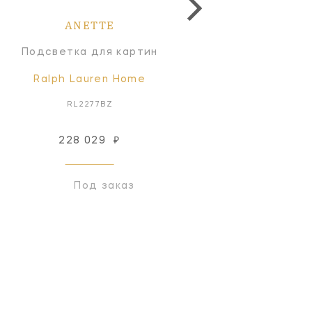
ANETTE
ANETTE
Подсветка для картин
Торшер
Ralph Lauren Home
Ralph Lauren Home
RL2277BZ
RL1250PN
228 029
₽
179 550
₽
Под заказ
Под заказ