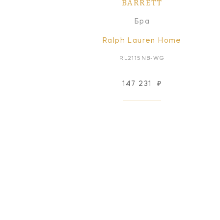
BARRETT
Бра
Ralph Lauren Home
RL2115NB-WG
147 231
₽