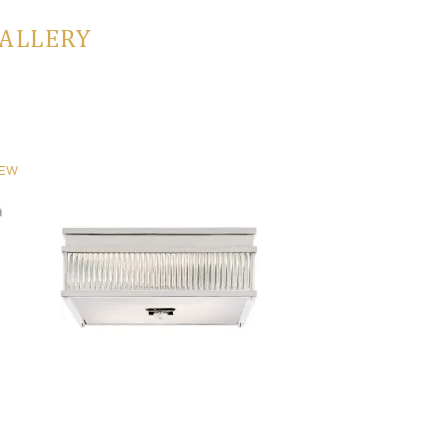
GALLERY
EW