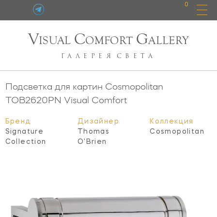
0
V
C
G
ISUAL
OMFORT
ALLERY
ГАЛЕРЕЯ
СВЕТА
Подсветка для картин Cosmopolitan
TOB2620PN
Visual Comfort
Бренд
Дизайнер
Коллекция
Signature
Thomas
Cosmopolitan
Collection
O'Brien