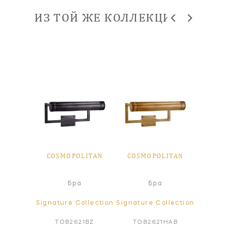
ИЗ ТОЙ ЖЕ КОЛЛЕКЦИИ
LITAN
COSMOPOLITAN
COSMOPOLITAN
COSM
ка для
Бра
Бра
ин
ollection
Signature Collection
Signature Collection
Signatur
20PN
TOB2621BZ
TOB2621HAB
TOB