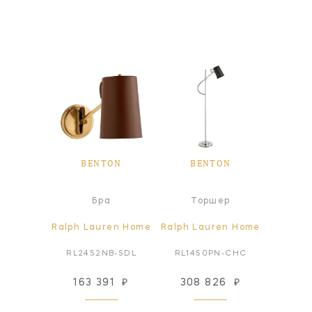
ON
BENTON
BENTON
B
а
Бра
Торшер
Т
ren Home
Ralph Lauren Home
Ralph Lauren Home
Ralph L
B-NVY
RL2452NB-SDL
RL1450PN-CHC
RL14
69
₽
163 391
₽
308 826
₽
308