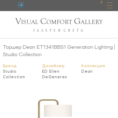
0
V
C
G
ISUAL
OMFORT
ALLERY
ГАЛЕРЕЯ
СВЕТА
Торшер Dean
ET1341BBS1
Generation Lighting |
Studio Collection
Бренд
Дизайнер
Коллекция
Studio
ED Ellen
Dean
Collection
DeGeneres