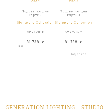
N
DEAN
DEAN
Подсветка для
Подсветка для
Подсв
ер
картин
картин
к
lection
Signature Collection
Signature Collection
Signatur
BBS1
AH2701NB
AH2701GM
AH
81 738
₽
81 738
₽
79
оизводства
Под заказ
GENERATION LIGHTING | STUDIO