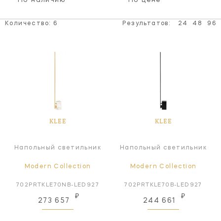
По наличию
По цене
Количество:
6
Результатов:
24
48
96
KLEE
KLEE
Напольный светильник
Напольный светильник
Modern Collection
Modern Collection
702PRTKLE70NB-LED927
702PRTKLE70B-LED927
₽
₽
273 657
244 661