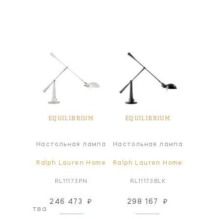
BRIUM
EQUILIBRIUM
EQUILIBRIUM
EQUI
я лампа
Настольная лампа
Настольная лампа
Т
ren Home
Ralph Lauren Home
Ralph Lauren Home
Ralph L
73CP
RL11173PN
RL11173BLK
RL1
246 473
₽
298 167
₽
296
оизводства