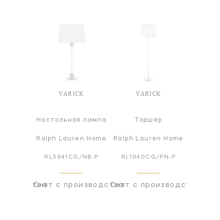
CK
VARICK
VARICK
V
ер
Настольная лампа
Торшер
Настол
ren Home
Ralph Lauren Home
Ralph Lauren Home
Ralph L
G/NB-P
RL3941CG/NB-P
RL1940CG/PN-P
RL394
оизводства
Снят с производства
Снят с производства
Снят с