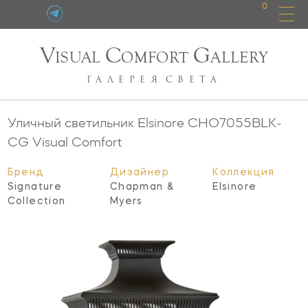
0
V
C
G
ISUAL
OMFORT
ALLERY
ГАЛЕРЕЯ
СВЕТА
Уличный светильник Elsinore
CHO7055BLK-
CG
Visual Comfort
Бренд
Дизайнер
Коллекция
Signature
Chapman &
Elsinore
Collection
Myers