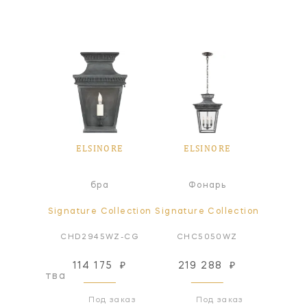
ORE
ELSINORE
ELSINORE
EL
а
бра
Фонарь
Ф
ollection
Signature Collection
Signature Collection
Signatur
WZ-CG
CHD2945WZ-CG
CHC5050WZ
CHC
114 175
₽
219 288
₽
219
оизводства
Под заказ
Под заказ